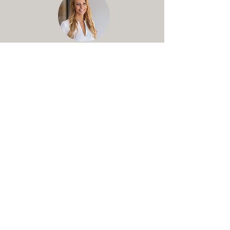
Annika Seebach
Rechtsanwältin und Not
arin
Fachanwältin für Erbrecht
Sven Witzel
Rechtsanwalt
Fachanwalt für Verkehrsrecht