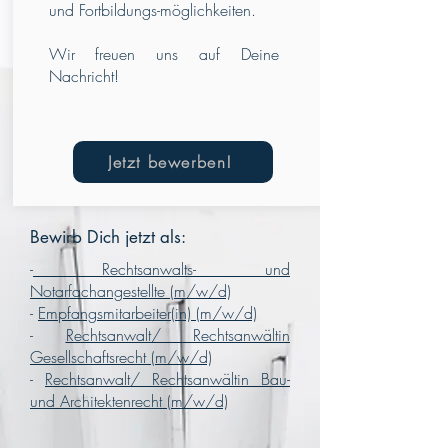
und Fortbildungs-möglichkeiten.
Wir freuen uns auf Deine
Nachricht!
Jetzt bewerben!
Bewirb Dich jetzt als:
-
Rechtsanwalts- und
Notarfachangestellte (m/w/d)
-
Empfangsmitarbeiter(in) (m/w/d)
-
Rechtsanwalt/ Rechtsanwältin
Gesellschaftsrecht (m/w/d)
-
Rechtsanwalt/ Rechtsanwältin Bau-
und Architektenrecht (m/w/d)