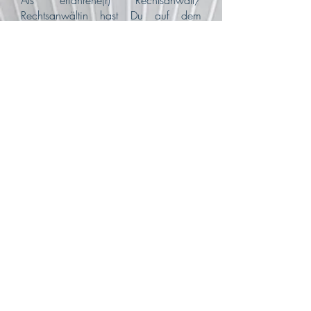
Als erfahrene(r) Rechtsanwalt/
Rechtsanwältin hast Du auf dem
Gebiet des Gesellschaftsrechts
bestmöglich bereits einen
Fachanwaltstitel erlangt oder bist auf
dem besten Weg dahin.
Du hast nun Lust auf Veränderung und
suchst eine aufstrebende Kanzlei und
ein harmonisches Team?
Meld Dich gerne bei uns!
Rechtsanwalt/ Rechtsanwältin
(m/w/d) - BAU- und
ARCHITEKTENRECHT
zum nächstmöglichen Zeitpunkt
mit Berufserfahrung
Als erfahrene(r) Rechtsanwalt/