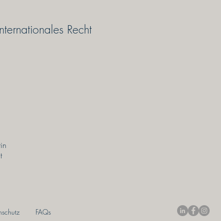
internationales Recht
in
t
nschutz
FAQs