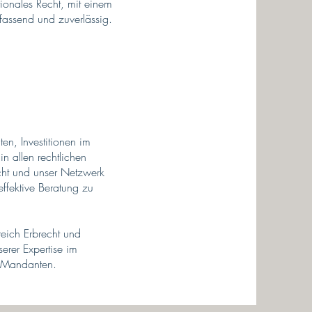
tionales Recht, mit einem
fassend und zuverlässig.
en, Investitionen im
n allen rechtlichen
cht und unser Netzwerk
ffektive Beratung zu
reich Erbrecht und
erer Expertise im
de Mandanten.