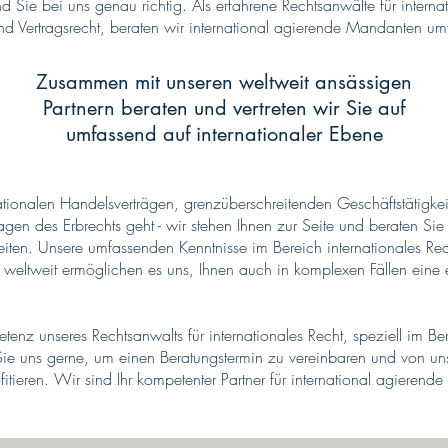
nd Sie bei uns genau richtig. Als erfahrene Rechtsanwälte für interna
nd Vertragsrecht, beraten wir international agierende Mandanten um
Zusammen mit unseren weltweit ansässigen
Partnern beraten und vertreten wir Sie auf
umfassend auf internationaler Ebene
ionalen Handelsverträgen, grenzüberschreitenden Geschäftstätigkeit
en des Erbrechts geht - wir stehen Ihnen zur Seite und beraten Sie i
eiten. Unsere umfassenden Kenntnisse im Bereich internationales Re
weltweit ermöglichen es uns, Ihnen auch in komplexen Fällen eine e
tenz unseres Rechtsanwalts für internationales Recht, speziell im Be
 Sie uns gerne, um einen Beratungstermin zu vereinbaren und von uns
fitieren. Wir sind Ihr kompetenter Partner für international agieren