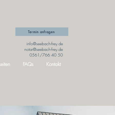
Termin anfragen
info@seebach-frey.de
notar@seebach-frey.de
0561/766 40 50
eiten
FAQs
Kontakt