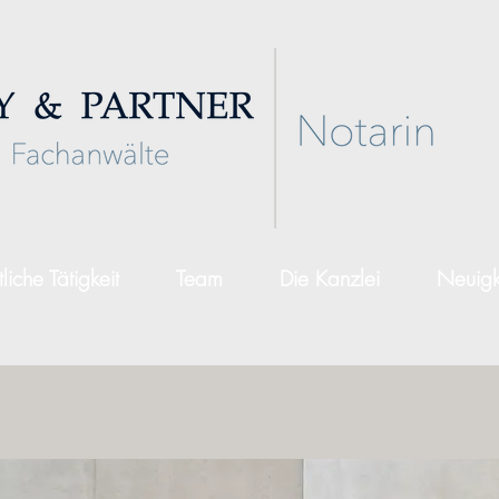
liche Tätigkeit
Team
Die Kanzlei
Neuigk