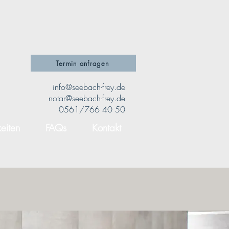
Termin anfragen
info@seebach-frey.de
notar@seebach-frey.de
0561/766 40 50
eiten
FAQs
Kontakt