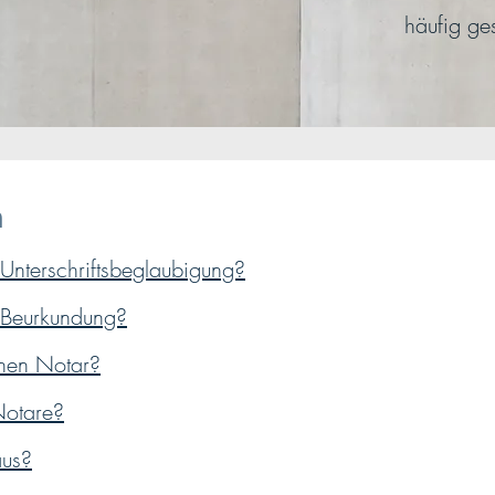
hä
ufig ge
n
e Unterschriftsbeglaubigung?
e Beurkundung?
nen Notar?
 Notare?
aus?