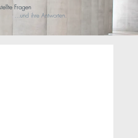
stellte Frage
n
...und ihre
Antworten.